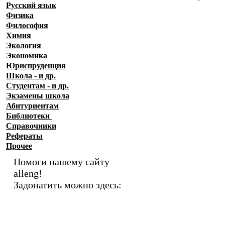
Русский язык
Физика
Философия
Химия
Экология
Экономика
Юриспруденция
Школа - и др.
Студентам - и др.
Экзамены
школа
Абитуриентам
Библиотеки
Справочники
Рефераты
Прочее
Помоги нашему сайту
alleng!
Задонатить можно здесь: