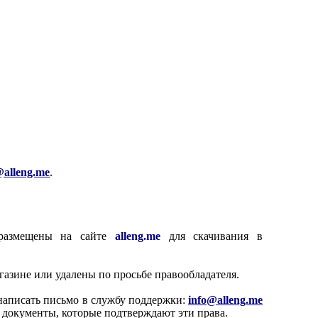
Educational resources of the Internet
for scholars and students.
@alleng.me
.
 размещены на сайте
alleng.me
для скачивания в
газине или удалены по просьбе правообладателя.
написать письмо в службу поддержки:
info@alleng.me
 документы, которые подтверждают эти права.