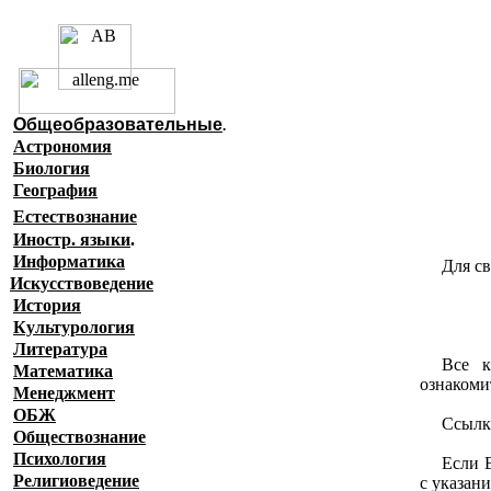
Образовательны
Главная страница
(Содержание)
Общеобразовательные
.
Астрономия
Биология
География
Естествознание
Иностр. языки
.
Информатика
Для с
Искусствоведение
История
Культурология
Литература
Все 
Математика
ознакоми
Менеджмент
ОБЖ
Ссылк
Обществознание
Психология
Если 
Религиоведение
с указан