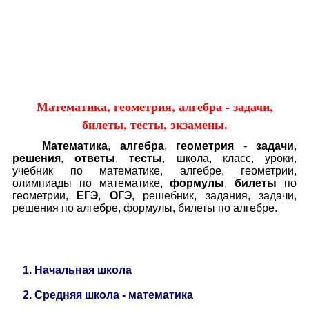
Educational resources of the Internet
-
Mathematics
.
Образовательные ресурсы Интернета
-
Математика.
Главная страница
(Содержание)
Математика, геометрия, алгебра - задачи,
билеты, тесты, экзамены.
Математика
,
алгебра
,
геометрия
-
задачи
,
решения
,
ответы
,
тесты
, школа, класс, уроки,
учебник по математике, алгебре, геометрии,
олимпиады по математике,
формулы
,
билеты
по
геометрии,
ЕГЭ
,
ОГЭ
, решебник, задания, задачи,
решения по алгебре, формулы, билеты по алгебре.
1.
Начальная школа
2.
Средняя школа - математика