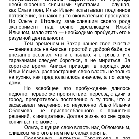
необыкновенно сильными чувствами, — слушая,
как Ольга поет, Илья Ильич испытывает подлинное
потрясение, он наконец-то окончательно проснулся.
Но Ольге и Штольцу, замыслившим своего рода
эксперимент над вечно дремлющим Ильей
Ильичом, мало этого — необходимо пробудить его к
разумной деятельности.
Тем временем и Захар нашел свое счастье
— женившись на Анисье, простой и доброй бабе, он
внезапно осознал, что и с пылью, и с грязью, и с
тараканами следует бороться, а не мириться. За
короткое время Анисья приводит в порядок дом
Ильи Ильича, распространив свою власть не только
на кухню, как предполагалось вначале, а по всему
дому.
Но всеобщее это пробуждение длилось
недолго: первое же препятствие, переезд с дачи в
город, превратилось постепенно в ту топь, что и
засасывает медленно, но неуклонно Илью Ильича
Обломова, не приспособленного к принятию
решений, к инициативе. Долгая жизнь во сне сразу
кончиться не может…
Ольга, ощущая свою власть над Обломовым,
слишком многого в нем не в силах понять.
Поддавшись интригам Тарантьева в тот