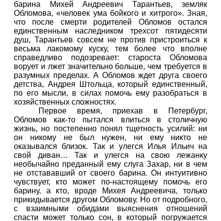
барина Михей Андреевич Тарантьев, земляк
Обломова, «человек ума бойкого и хитрого». Зная,
что после смерти родителей Обломов остался
единственным наследником трехсот пятидесяти
душ, Тарантьев совсем не против пристроиться к
весьма лакомому куску, тем более что вполне
справедливо подозревает: староста Обломова
ворует и лжет значительно больше, чем требуется в
разумных пределах. А Обломов ждет друга своего
детства, Андрея Штольца, который единственный,
по его мысли, в силах помочь ему разобраться в
хозяйственных сложностях.
Первое время, приехав в Петербург,
Обломов как-то пытался влиться в столичную
жизнь, но постепенно понял тщетность усилий: ни
он никому не был нужен, ни ему никто не
оказывался близок. Так и улегся Илья Ильич на
свой диван… Так и улегся на свою лежанку
необычайно преданный ему слуга Захар, ни в чем
не отстававший от своего барина. Он интуитивно
чувствует, кто может по-настоящему помочь его
барину, а кто, вроде Михея Андреевича, только
прикидывается другом Обломову. Но от подробного,
с взаимными обидами выяснения отношений
спасти может только сон, в который погружается