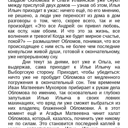
свадьбе Обломова и Ольги Ильинской уже снуют
между прислугой двух домов — узнав об этом, Илья
Ильич приходит в ужас: ничего ещё, по его мнению,
не решено, а люди уже переносят из дома в дом
разговоры о том, чего, скорее всего, так и не
произойдет. «Это все Андрей: он привил любовь,
как оспу, нам обоим. И что это за жизнь, все
волнения и тревоги! Когда же будет мирное счастье,
покой?» — размышляет Обломов, понимая, что все
происходящее с ним есть не более чем последние
конвульсии живой души, готовой к окончательному,
уже непрерывному сну.
Дни текут за днями, вот уже и Ольга, не
выдержав, сама приходит к Илье Ильичу на
Выборгскую сторону. Приходит, чтобы убедиться:
ничто уже не пробудит Обломова от медленного
погружения в окончательный сон. Тем временем
Иван Матвеевич Мухояров прибирает к рукам дела
Обломова по имению, так основательно и глубоко
запутывая Илью Ильича в своих ловких
махинациях, что вряд ли уже сможет выбраться из
них владелец блаженной Обломовки. А в этот
момент ещё и Агафья Матвеевна чинит халат
Обломова, который, казалось, починить уже никому
не по силам. Это становится последней каплей в