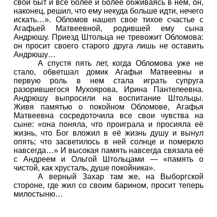
свой быт и все более и более обживаясь в нем, он,
наконец, решил, что ему некуда больше идти, нечего
искать…». Обломов нашел свое тихое счастье с
Агафьей Матвеевной, родившей ему сына
Андрюшу. Приезд Штольца не тревожит Обломова:
он просит своего старого друга лишь не оставить
Андрюшу…
А спустя пять лет, когда Обломова уже не
стало, обветшал домик Агафьи Матвеевны и
первую роль в нем стала играть супруга
разорившегося Мухоярова, Ирина Пантелеевна.
Андрюшу выпросили на воспитание Штольцы.
Живя памятью о покойном Обломове, Агафья
Матвеевна сосредоточила все свои чувства на
сыне: «она поняла, что проиграла и просияла её
жизнь, что Бог вложил в её жизнь душу и вынул
опять; что засветилось в ней солнце и померкло
навсегда…» И высокая память навсегда связала её
с Андреем и Ольгой Штольцами — «память о
чистой, как хрусталь, душе покойника».
А верный Захар там же, на Выборгской
стороне, где жил со своим барином, просит теперь
милостыню…