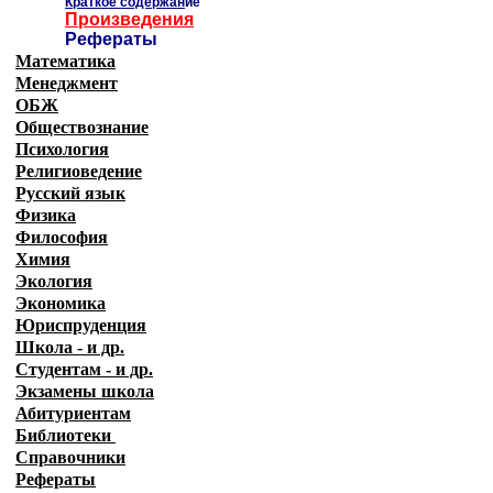
Краткое содержан
ие
Произведения
Рефераты
Математика
Менеджмент
ОБЖ
Обществознание
Психология
Религиоведение
Русский язык
Физика
Философия
Химия
Экология
Экономика
Юриспруденция
Школа - и др.
Студентам - и др.
Экзамены
школа
Абитуриентам
Библиотеки
Справочники
Рефераты