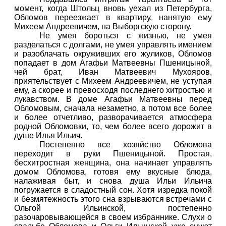
момент, когда Штольц вновь уехал из Петербурга,
Обломов переезжает в квартиру, нанятую ему
Михеем Андреевичем, на Выборгскую сторону.
Не умея бороться с жизнью, не умея
разделаться с долгами, не умея управлять имением
и разоблачать окруживших его жуликов, Обломов
попадает в дом Агафьи Матвеевны Пшеницыной,
чей брат, Иван Матвеевич Мухояров,
приятельствует с Михеем Андреевичем, не уступая
ему, а скорее и превосходя последнего хитростью и
лукавством. В доме Агафьи Матвеевны перед
Обломовым, сначала незаметно, а потом все более
и более отчетливо, разворачивается атмосфера
родной Обломовки, то, чем более всего дорожит в
душе Илья Ильич.
Постепенно все хозяйство Обломова
переходит в руки Пшеницыной. Простая,
бесхитростная женщина, она начинает управлять
домом Обломова, готовя ему вкусные блюда,
налаживая быт, и снова душа Ильи Ильича
погружается в сладостный сон. Хотя изредка покой
и безмятежность этого сна взрываются встречами с
Ольгой Ильинской, постепенно
разочаровывающейся в своем избраннике. Слухи о