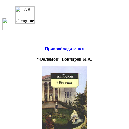
Educational resources of the Internet
-
Literature
.
Образовательные ресурсы
Интернета
-
Литература.
Главная страница
(Содержание)
Правообладателям
"Обломов" Гончаров И.А.