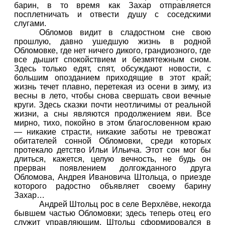
барин, в то время как Захар отправляется
посплетничать и отвести душу с соседскими
слугами.
Обломов видит в сладостном сне свою
прошлую, давно ушедшую жизнь в родной
Обломовке, где нет ничего дикого, грандиозного, где
все дышит спокойствием и безмятежным сном.
Здесь только едят, спят, обсуждают новости, с
большим опозданием приходящие в этот край;
жизнь течет плавно, перетекая из осени в зиму, из
весны в лето, чтобы снова свершать свои вечные
круги. Здесь сказки почти неотличимы от реальной
жизни, а сны являются продолжением яви. Все
мирно, тихо, покойно в этом благословенном краю
— никакие страсти, никакие заботы не тревожат
обитателей сонной Обломовки, среди которых
протекало детство Ильи Ильича. Этот сон мог бы
длиться, кажется, целую вечность, не будь он
прерван появлением долгожданного друга
Обломова, Андрея Ивановича Штольца, о приезде
которого радостно объявляет своему барину
Захар…
Андрей Штольц рос в селе Верхлёве, некогда
бывшем частью Обломовки; здесь теперь отец его
служит управляющим. Штольц сформировался в