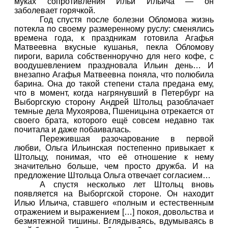
муках сопротивления Ильи Ильича — он
заболевает горячкой.
Год спустя после болезни Обломова жизнь
потекла по своему размеренному руслу: сменялись
времена года, к праздникам готовила Агафья
Матвеевна вкусные кушанья, пекла Обломову
пироги, варила собственноручно для него кофе, с
воодушевлением праздновала Ильин день… И
внезапно Агафья Матвеевна поняла, что полюбила
барина. Она до такой степени стала предана ему,
что в момент, когда нагрянувший в Петербург на
Выборгскую сторону Андрей Штольц разоблачает
темные дела Мухоярова, Пшеницына отрекается от
своего брата, которого ещё совсем недавно так
почитала и даже побаивалась.
Пережившая разочарование в первой
любви, Ольга Ильинская постепенно привыкает к
Штольцу, понимая, что её отношение к нему
значительно больше, чем просто дружба. И на
предложение Штольца Ольга отвечает согласием…
А спустя несколько лет Штольц вновь
появляется на Выборгской стороне. Он находит
Илью Ильича, ставшего «полным и естественным
отражением и выражением […] покоя, довольства и
безмятежной тишины. Вглядываясь, вдумываясь в