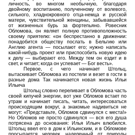
личность, во многом необычную, благодаря
двойному воспитанию, полученному от волевого,
сильного, хладнокровного отца-немца и русской
матери, чувствительной женщины, забывавшейся
от жизненных бурь за фортепьяно. Ровесник
Обломова, он являет полную противоположность
своему приятелю: «он беспрестанно в движении:
понадобится обществу послать в Бельгию или
Англию агента — посылают его; нужно написать
какой-нибудь проект или приспособить новую идею
к делу — выбирают его. Между тем он ездит и в
свет, и читает; когда он успевает — Бог весть».
Первое, с чего начинает Штольц,
вытаскивает Обломова из постели и везет в гости в
разные дома Так начинается новая жизнь Ильи
Ильича
Штольц словно переливает в Обломова часть
своей кипучей энергии, вот уже Обломов встает по
утрам и начинает писать, читать, интересоваться
происходящим вокруг, а знакомые надивиться не
могут: «Представьте, Обломов сдвинулся с места!»
Но Обломов не просто сдвинулся — вся его душа
потрясена до основания: Илья Ильич влюбился.
Штольц ввел его в дом к Ильинским, и в Обломове
просыпается человек, наделенный от природы