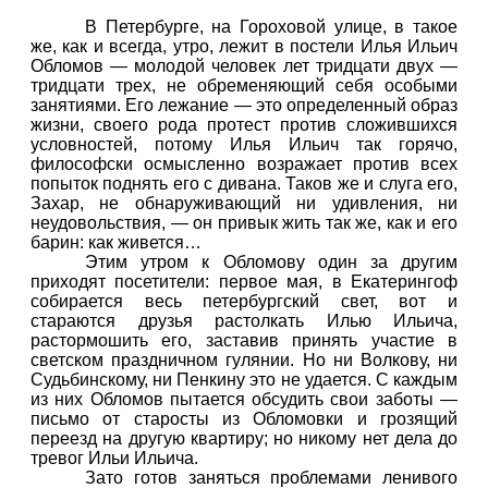
В Петербурге, на Гороховой улице, в такое
же, как и всегда, утро, лежит в постели Илья Ильич
Обломов — молодой человек лет тридцати двух —
тридцати трех, не обременяющий себя особыми
занятиями. Его лежание — это определенный образ
жизни, своего рода протест против сложившихся
условностей, потому Илья Ильич так горячо,
философски осмысленно возражает против всех
попыток поднять его с дивана. Таков же и слуга его,
Захар, не обнаруживающий ни удивления, ни
неудовольствия, — он привык жить так же, как и его
барин: как живется…
Этим утром к Обломову один за другим
приходят посетители: первое мая, в Екатерингоф
собирается весь петербургский свет, вот и
стараются друзья растолкать Илью Ильича,
растормошить его, заставив принять участие в
светском праздничном гулянии. Но ни Волкову, ни
Судьбинскому, ни Пенкину это не удается. С каждым
из них Обломов пытается обсудить свои заботы —
письмо от старосты из Обломовки и грозящий
переезд на другую квартиру; но никому нет дела до
тревог Ильи Ильича.
Зато готов заняться проблемами ленивого